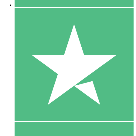
5 Download
15
US$
00
10 Download
20
US$
00