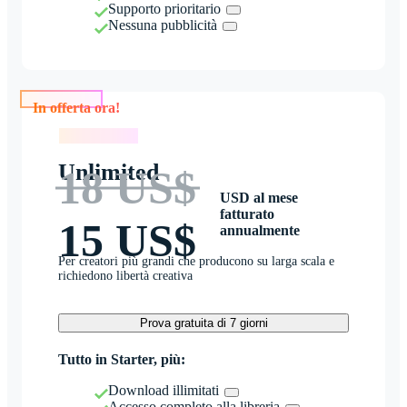
Supporto prioritario
Nessuna pubblicità
In offerta ora!
In offerta ora!
Unlimited
18 US$
USD al mese
fatturato
15 US$
annualmente
Per creatori più grandi che producono su larga scala e
richiedono libertà creativa
Prova gratuita di 7 giorni
Tutto in Starter, più:
Download illimitati
Accesso completo alla libreria