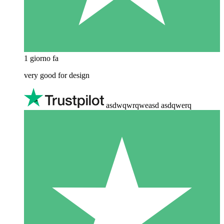
1 giorno fa
very good for design
asdwqwrqweasd asdqwerq