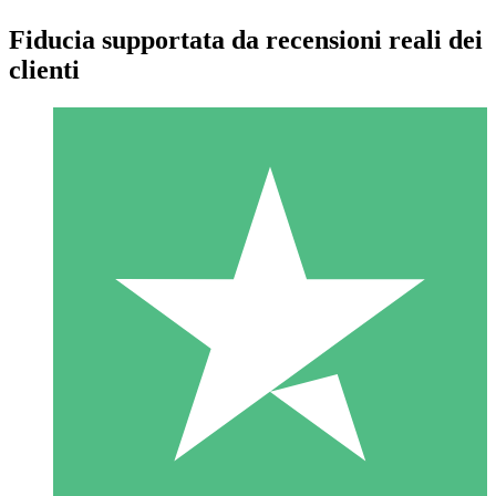
Fiducia supportata da recensioni reali dei
clienti
Pacchetti di Crediti Individuali
Paga a consumo con crediti di download. Nessun impegno
mensile richiesto.
1 Download
10
US$
00