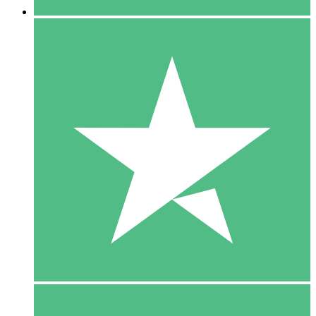
5 Download
15
US$
00
10 Download
20
US$
00