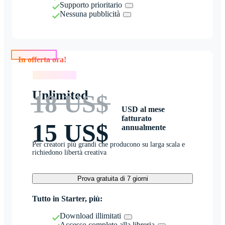
Supporto prioritario
Nessuna pubblicità
In offerta ora!
In offerta ora!
Unlimited
18 US$
USD al mese
fatturato
15 US$
annualmente
Per creatori più grandi che producono su larga scala e
richiedono libertà creativa
Prova gratuita di 7 giorni
Tutto in Starter, più:
Download illimitati
Accesso completo alla libreria