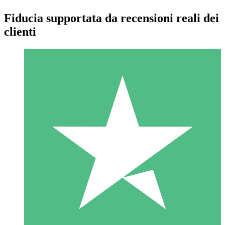
Fiducia supportata da recensioni reali dei
clienti
Pacchetti di Crediti Individuali
Paga a consumo con crediti di download. Nessun impegno
mensile richiesto.
1 Download
10
US$
00