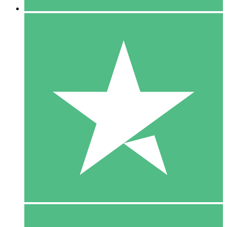
5 Download
15
US$
00
10 Download
20
US$
00