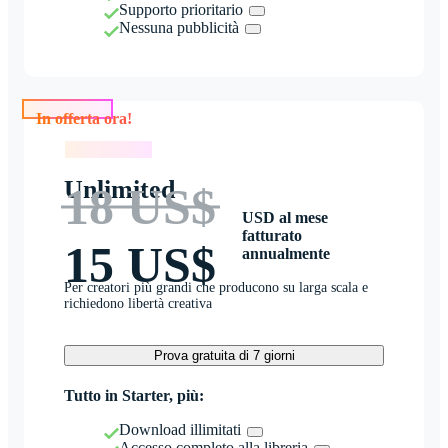
Supporto prioritario
Nessuna pubblicità
In offerta ora!
In offerta ora!
Unlimited
18 US$
USD al mese
fatturato
15 US$
annualmente
Per creatori più grandi che producono su larga scala e
richiedono libertà creativa
Prova gratuita di 7 giorni
Tutto in Starter, più:
Download illimitati
Accesso completo alla libreria