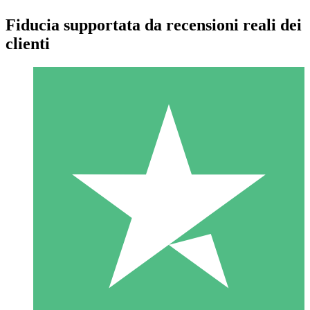
Fiducia supportata da recensioni reali dei
clienti
Pacchetti di Crediti Individuali
Paga a consumo con crediti di download. Nessun impegno
mensile richiesto.
1 Download
10
US$
00