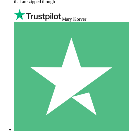
that are zipped though
Mary Korver