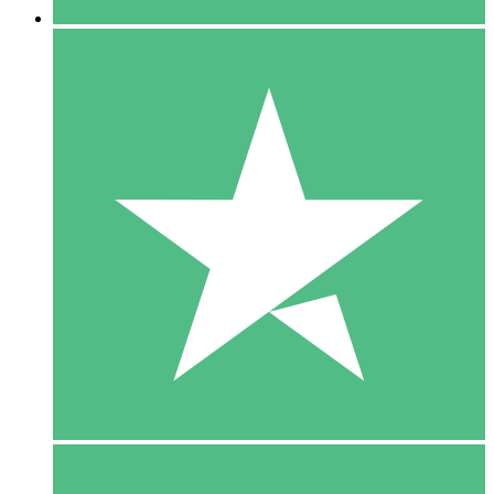
5 Download
15
US$
00
10 Download
20
US$
00