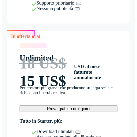
Supporto prioritario
Nessuna pubblicità
In offerta ora!
In offerta ora!
Unlimited
18 US$
USD al mese
fatturato
15 US$
annualmente
Per creatori più grandi che producono su larga scala e
richiedono libertà creativa
Prova gratuita di 7 giorni
Tutto in Starter, più:
Download illimitati
Accesso completo alla libreria