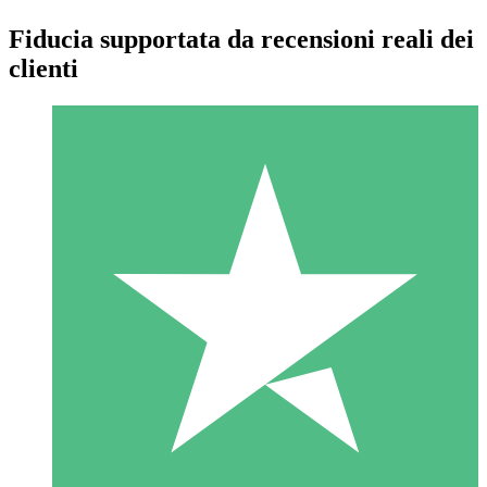
Fiducia supportata da recensioni reali dei
clienti
Pacchetti di Crediti Individuali
Paga a consumo con crediti di download. Nessun impegno
mensile richiesto.
1 Download
10
US$
00