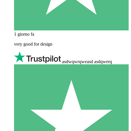
1 giorno fa
very good for design
asdwqwrqweasd asdqwerq