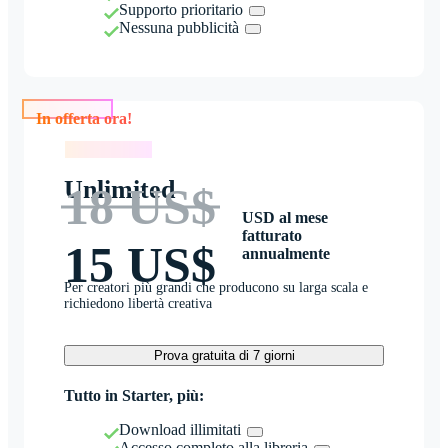
Supporto prioritario
Nessuna pubblicità
In offerta ora!
In offerta ora!
Unlimited
18 US$
USD al mese
fatturato
15 US$
annualmente
Per creatori più grandi che producono su larga scala e
richiedono libertà creativa
Prova gratuita di 7 giorni
Tutto in Starter, più:
Download illimitati
Accesso completo alla libreria