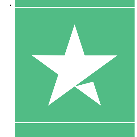
5 Download
15
US$
00
10 Download
20
US$
00