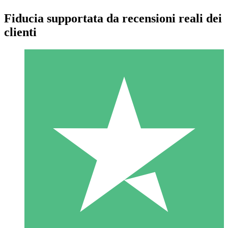
Fiducia supportata da recensioni reali dei
clienti
Pacchetti di Crediti Individuali
Paga a consumo con crediti di download. Nessun impegno
mensile richiesto.
1 Download
10
US$
00