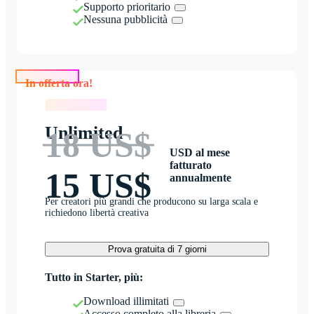
Supporto prioritario
Nessuna pubblicità
In offerta ora!
In offerta ora!
Unlimited
18 US$
USD al mese
fatturato
15 US$
annualmente
Per creatori più grandi che producono su larga scala e
richiedono libertà creativa
Prova gratuita di 7 giorni
Tutto in Starter, più:
Download illimitati
Accesso completo alla libreria