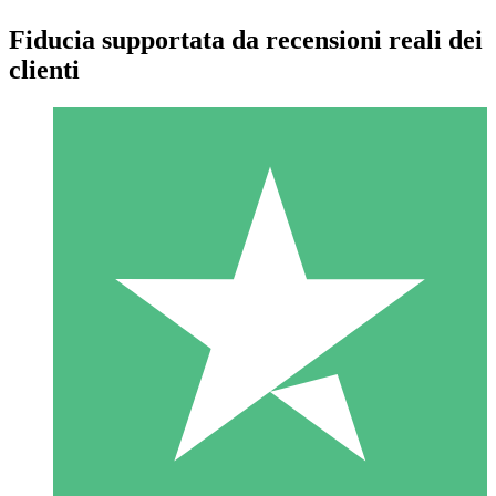
Fiducia supportata da recensioni reali dei
clienti
Pacchetti di Crediti Individuali
Paga a consumo con crediti di download. Nessun impegno
mensile richiesto.
1 Download
10
US$
00