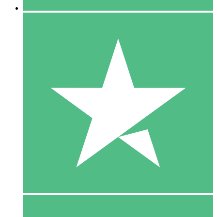
5 Download
15
US$
00
10 Download
20
US$
00