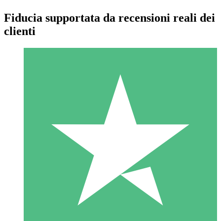
Fiducia supportata da recensioni reali dei
clienti
Pacchetti di Crediti Individuali
Paga a consumo con crediti di download. Nessun impegno
mensile richiesto.
1 Download
10
US$
00