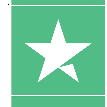
5 Download
15
US$
00
10 Download
20
US$
00