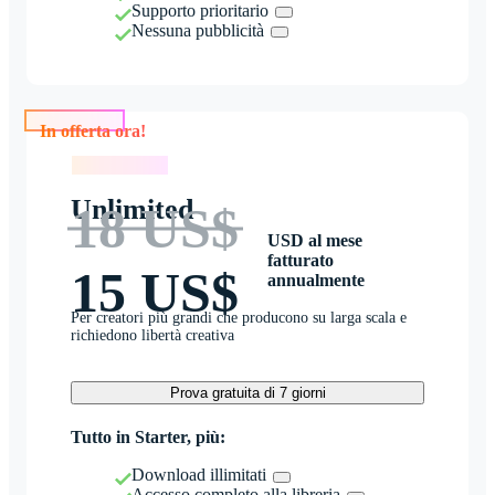
Supporto prioritario
Nessuna pubblicità
In offerta ora!
In offerta ora!
Unlimited
18 US$
USD al mese
fatturato
15 US$
annualmente
Per creatori più grandi che producono su larga scala e
richiedono libertà creativa
Prova gratuita di 7 giorni
Tutto in Starter, più:
Download illimitati
Accesso completo alla libreria