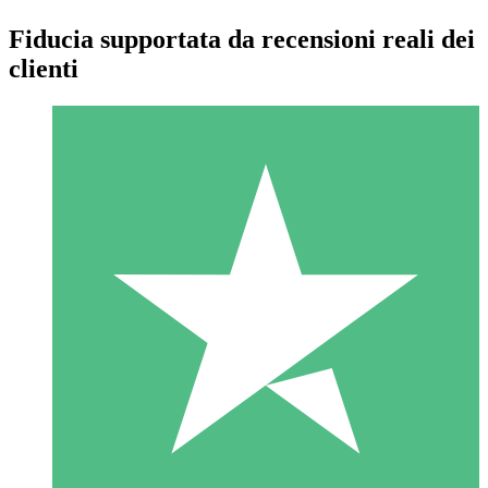
Fiducia supportata da recensioni reali dei
clienti
Pacchetti di Crediti Individuali
Paga a consumo con crediti di download. Nessun impegno
mensile richiesto.
1 Download
10
US$
00