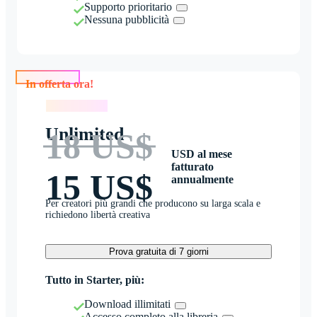
Supporto prioritario
Nessuna pubblicità
In offerta ora!
In offerta ora!
Unlimited
18 US$
USD al mese
fatturato
15 US$
annualmente
Per creatori più grandi che producono su larga scala e
richiedono libertà creativa
Prova gratuita di 7 giorni
Tutto in Starter, più:
Download illimitati
Accesso completo alla libreria