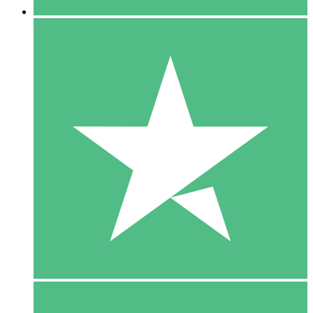
5 Download
15
US$
00
10 Download
20
US$
00