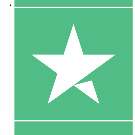
5 Download
15
US$
00
10 Download
20
US$
00