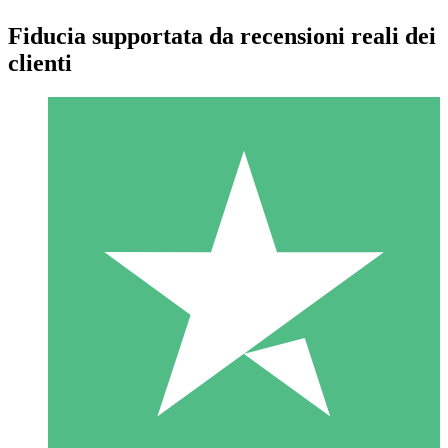
Fiducia supportata da recensioni reali dei
clienti
Pacchetti di Crediti Individuali
Paga a consumo con crediti di download. Nessun impegno
mensile richiesto.
1 Download
10
US$
00