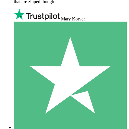
that are zipped though
Mary Korver