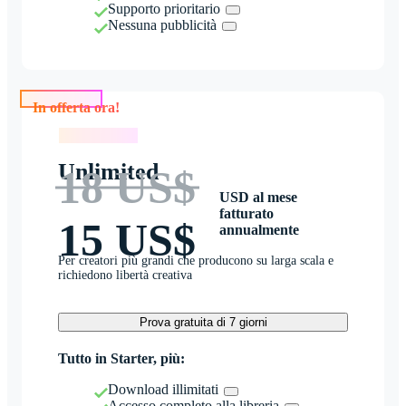
Supporto prioritario
Nessuna pubblicità
In offerta ora!
In offerta ora!
Unlimited
18 US$
USD al mese
fatturato
15 US$
annualmente
Per creatori più grandi che producono su larga scala e
richiedono libertà creativa
Prova gratuita di 7 giorni
Tutto in Starter, più:
Download illimitati
Accesso completo alla libreria