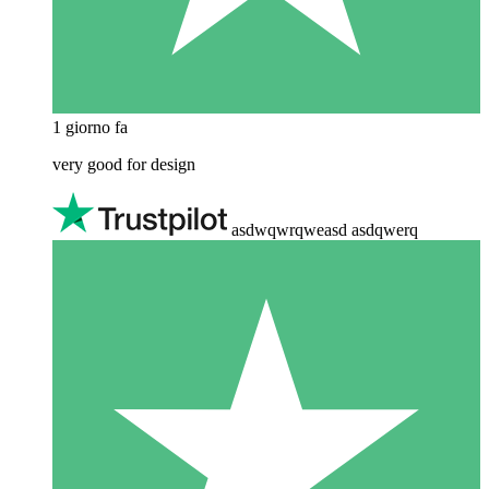
1 giorno fa
very good for design
asdwqwrqweasd asdqwerq