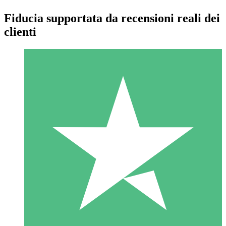
Fiducia supportata da recensioni reali dei
clienti
Pacchetti di Crediti Individuali
Paga a consumo con crediti di download. Nessun impegno
mensile richiesto.
1 Download
10
US$
00