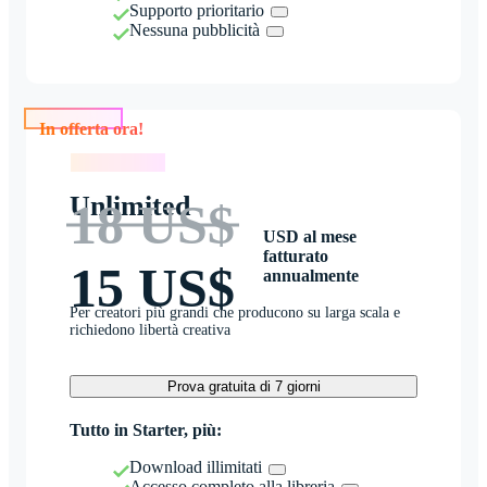
Supporto prioritario
Nessuna pubblicità
In offerta ora!
In offerta ora!
Unlimited
18 US$
USD al mese
fatturato
15 US$
annualmente
Per creatori più grandi che producono su larga scala e
richiedono libertà creativa
Prova gratuita di 7 giorni
Tutto in Starter, più:
Download illimitati
Accesso completo alla libreria