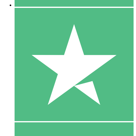
5 Download
15
US$
00
10 Download
20
US$
00