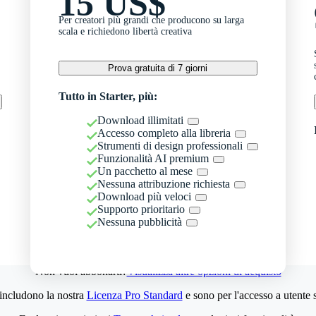
15 US$
Per creatori più grandi che producono su larga
scala e richiedono libertà creativa
Prova gratuita di 7 giorni
Tutto in Starter, più:
Download illimitati
Accesso completo alla libreria
Strumenti di design professionali
Funzionalità AI premium
Un pacchetto al mese
Nessuna attribuzione richiesta
Download più veloci
Supporto prioritario
Nessuna pubblicità
Non vuoi abbonarti?
Visualizza altre opzioni di acquisto
 includono la nostra
Licenza Pro Standard
e sono per l'accesso a utente 