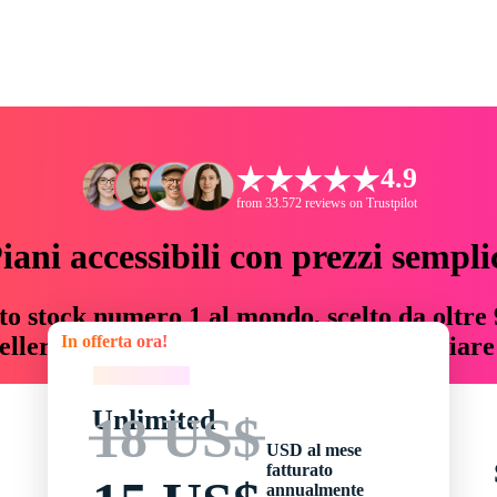
4.9
from 33.572 reviews on Trustpilot
iani accessibili con prezzi sempli
to stock numero 1 al mondo, scelto da oltre 9
In offerta ora!
teller risorse creative che fanno risparmiar
In offerta ora!
Unlimited
18 US$
USD al mese
fatturato
annualmente