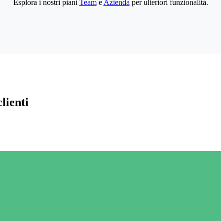
Esplora i nostri piani
Team
e
Azienda
per ulteriori funzionalità.
lienti