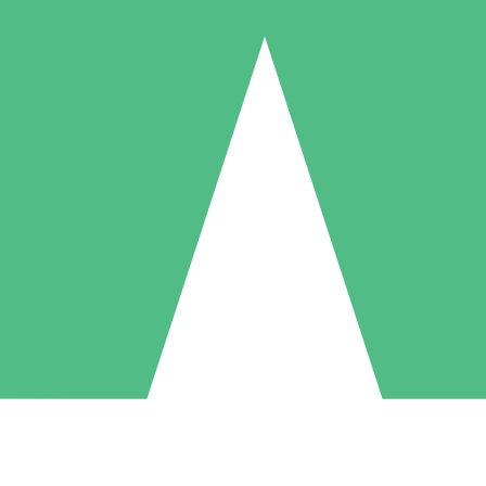
Pacchetti di Crediti Individuali
ga a consumo con crediti di download. Nessun impegno mensile richies
1 Download
5 Download
10 Download
10
15
20
US$
00
US$
00
US$
00