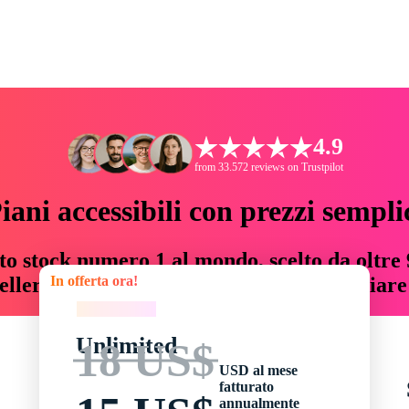
4.9
from 33.572 reviews on Trustpilot
iani accessibili con prezzi sempli
to stock numero 1 al mondo, scelto da oltre 9
In offerta ora!
teller risorse creative che fanno risparmiar
In offerta ora!
Unlimited
18 US$
USD al mese
fatturato
annualmente