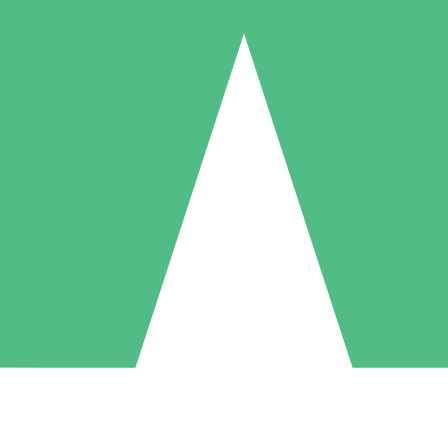
Pacchetti di Crediti Individuali
ga a consumo con crediti di download. Nessun impegno mensile richies
1 Download
5 Download
10 Download
10
15
20
US$
00
US$
00
US$
00