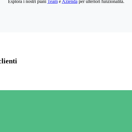
Esplora i nostri piani
Team
e
Azienda
per ulteriori funzionalità.
lienti