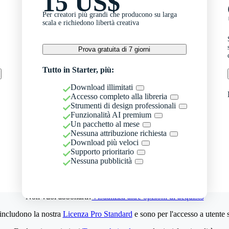
15 US$
Per creatori più grandi che producono su larga
scala e richiedono libertà creativa
Prova gratuita di 7 giorni
Tutto in Starter, più:
Download illimitati
Accesso completo alla libreria
Strumenti di design professionali
Funzionalità AI premium
Un pacchetto al mese
Nessuna attribuzione richiesta
Download più veloci
Supporto prioritario
Nessuna pubblicità
Non vuoi abbonarti?
Visualizza altre opzioni di acquisto
 includono la nostra
Licenza Pro Standard
e sono per l'accesso a utente 