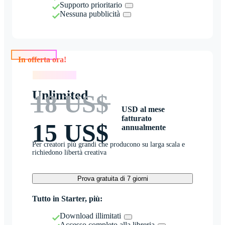
Supporto prioritario
Nessuna pubblicità
In offerta ora!
In offerta ora!
Unlimited
18 US$
USD al mese
fatturato
15 US$
annualmente
Per creatori più grandi che producono su larga scala e
richiedono libertà creativa
Prova gratuita di 7 giorni
Tutto in Starter, più:
Download illimitati
Accesso completo alla libreria