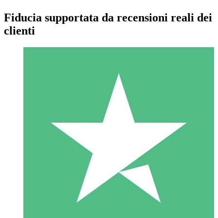
Fiducia supportata da recensioni reali dei
clienti
Pacchetti di Crediti Individuali
Paga a consumo con crediti di download. Nessun impegno
mensile richiesto.
1 Download
10
US$
00