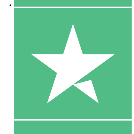
5 Download
15
US$
00
10 Download
20
US$
00