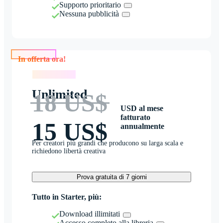
Supporto prioritario
Nessuna pubblicità
In offerta ora!
In offerta ora!
Unlimited
18 US$
USD al mese
fatturato
15 US$
annualmente
Per creatori più grandi che producono su larga scala e
richiedono libertà creativa
Prova gratuita di 7 giorni
Tutto in Starter, più:
Download illimitati
Accesso completo alla libreria