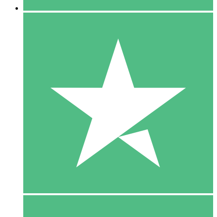
5 Download
15
US$
00
10 Download
20
US$
00