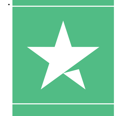
5 Download
15
US$
00
10 Download
20
US$
00