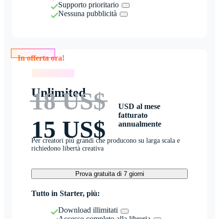
Supporto prioritario
Nessuna pubblicità
In offerta ora!
In offerta ora!
Unlimited
18 US$
USD al mese
fatturato
15 US$
annualmente
Per creatori più grandi che producono su larga scala e
richiedono libertà creativa
Prova gratuita di 7 giorni
Tutto in Starter, più:
Download illimitati
Accesso completo alla libreria