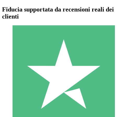
Fiducia supportata da recensioni reali dei
clienti
Pacchetti di Crediti Individuali
Paga a consumo con crediti di download. Nessun impegno
mensile richiesto.
1 Download
10
US$
00