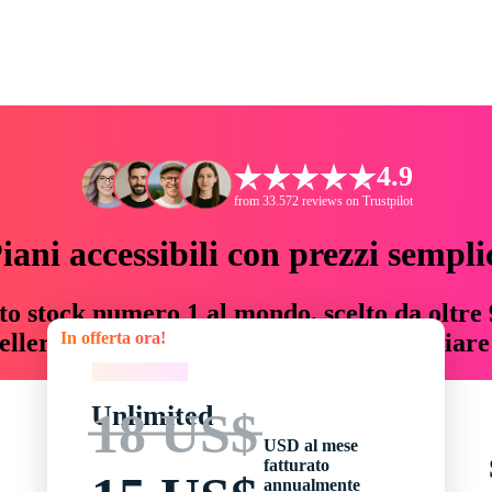
4.9
from 33.572 reviews on Trustpilot
iani accessibili con prezzi sempli
to stock numero 1 al mondo, scelto da oltre 9
In offerta ora!
teller risorse creative che fanno risparmiar
In offerta ora!
Unlimited
18 US$
USD al mese
fatturato
annualmente