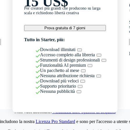
15 US$
Per creatori più grandi che producono su larga
scala e richiedono libertà creativa
Prova gratuita di 7 giorni
Tutto in Starter, più:
Download illimitati
Accesso completo alla libreria
Strumenti di design professionali
Funzionalità AI premium
Un pacchetto al mese
Nessuna attribuzione richiesta
Download più veloci
Supporto prioritario
Nessuna pubblicità
Non vuoi abbonarti?
Visualizza altre opzioni di acquisto
 includono la nostra
Licenza Pro Standard
e sono per l'accesso a utente 