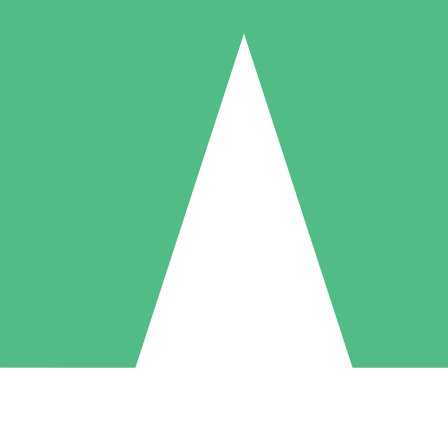
Pacchetti di Crediti Individuali
ga a consumo con crediti di download. Nessun impegno mensile richies
1 Download
5 Download
10 Download
10
15
20
US$
00
US$
00
US$
00