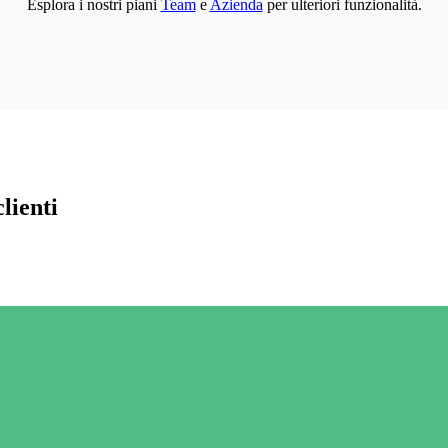
Esplora i nostri piani
Team
e
Azienda
per ulteriori funzionalità.
lienti