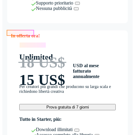
Supporto prioritario
Nessuna pubblicità
In offerta ora!
In offerta ora!
Unlimited
18 US$
USD al mese
fatturato
15 US$
annualmente
Per creatori più grandi che producono su larga scala e
richiedono libertà creativa
Prova gratuita di 7 giorni
Tutto in Starter, più:
Download illimitati
Accesso completo alla libreria