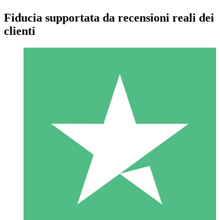
Fiducia supportata da recensioni reali dei
clienti
Pacchetti di Crediti Individuali
Paga a consumo con crediti di download. Nessun impegno
mensile richiesto.
1 Download
10
US$
00