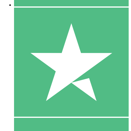
5 Download
15
US$
00
10 Download
20
US$
00