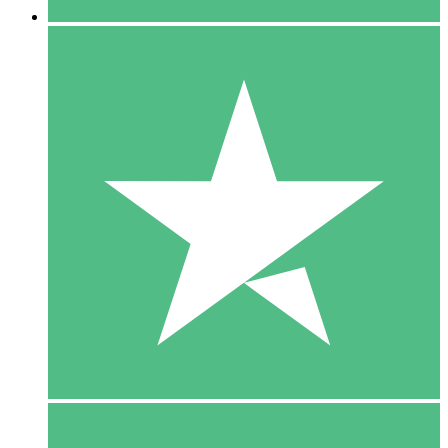
5 Download
15
US$
00
10 Download
20
US$
00