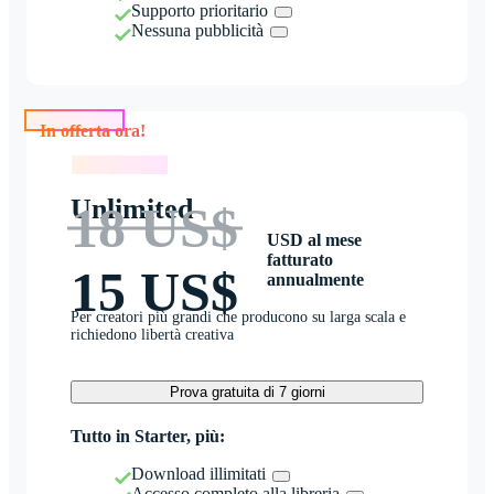
Supporto prioritario
Nessuna pubblicità
In offerta ora!
In offerta ora!
Unlimited
18 US$
USD al mese
fatturato
15 US$
annualmente
Per creatori più grandi che producono su larga scala e
richiedono libertà creativa
Prova gratuita di 7 giorni
Tutto in Starter, più:
Download illimitati
Accesso completo alla libreria