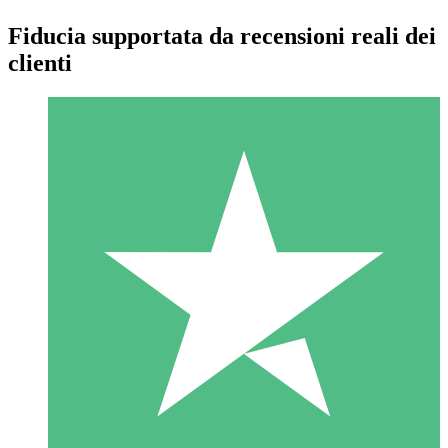
Fiducia supportata da recensioni reali dei
clienti
Pacchetti di Crediti Individuali
Paga a consumo con crediti di download. Nessun impegno
mensile richiesto.
1 Download
10
US$
00