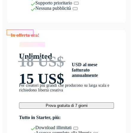
Supporto prioritario
Nessuna pubblicità
In offerta ora!
In offerta ora!
Unlimited
18 US$
USD al mese
fatturato
15 US$
annualmente
Per creatori più grandi che producono su larga scala e
richiedono libertà creativa
Prova gratuita di 7 giorni
Tutto in Starter, più:
Download illimitati
Accesso completo alla libreria