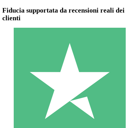
Fiducia supportata da recensioni reali dei
clienti
Pacchetti di Crediti Individuali
Paga a consumo con crediti di download. Nessun impegno
mensile richiesto.
1 Download
10
US$
00