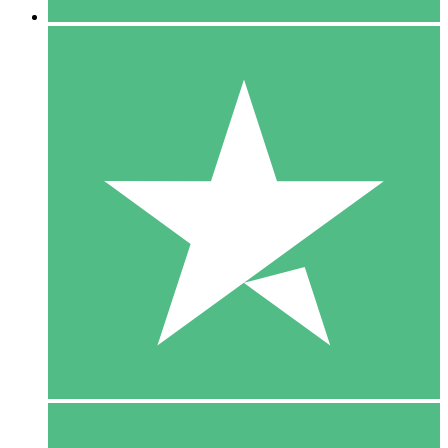
5 Download
15
US$
00
10 Download
20
US$
00