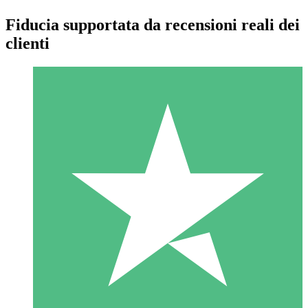
Fiducia supportata da recensioni reali dei
clienti
Pacchetti di Crediti Individuali
Paga a consumo con crediti di download. Nessun impegno
mensile richiesto.
1 Download
10
US$
00