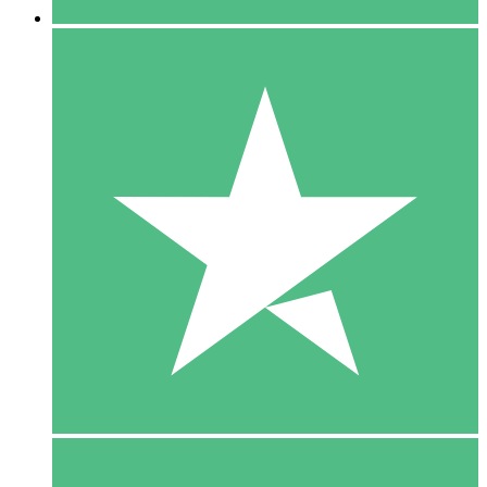
5 Download
15
US$
00
10 Download
20
US$
00