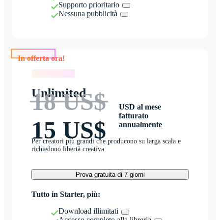
Supporto prioritario
Nessuna pubblicità
In offerta ora!
In offerta ora!
Unlimited
18 US$
USD al mese
fatturato
15 US$
annualmente
Per creatori più grandi che producono su larga scala e
richiedono libertà creativa
Prova gratuita di 7 giorni
Tutto in Starter, più:
Download illimitati
Accesso completo alla libreria