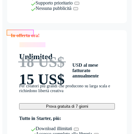
Supporto prioritario
Nessuna pubblicità
In offerta ora!
In offerta ora!
Unlimited
18 US$
USD al mese
fatturato
15 US$
annualmente
Per creatori più grandi che producono su larga scala e
richiedono libertà creativa
Prova gratuita di 7 giorni
Tutto in Starter, più:
Download illimitati
Accesso completo alla libreria