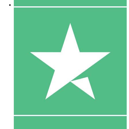
5 Download
15
US$
00
10 Download
20
US$
00