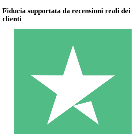
Fiducia supportata da recensioni reali dei
clienti
Pacchetti di Crediti Individuali
Paga a consumo con crediti di download. Nessun impegno
mensile richiesto.
1 Download
10
US$
00