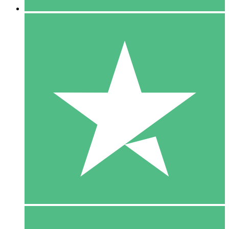
5 Download
15
US$
00
10 Download
20
US$
00