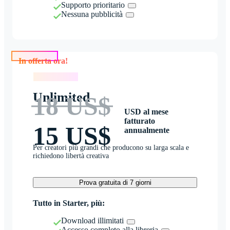
Supporto prioritario
Nessuna pubblicità
In offerta ora!
In offerta ora!
Unlimited
18 US$
USD al mese
fatturato
15 US$
annualmente
Per creatori più grandi che producono su larga scala e
richiedono libertà creativa
Prova gratuita di 7 giorni
Tutto in Starter, più:
Download illimitati
Accesso completo alla libreria