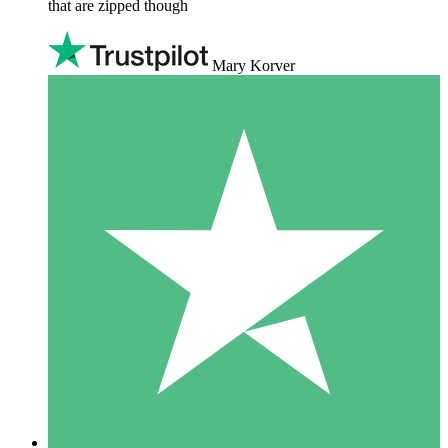
that are zipped though
Mary Korver