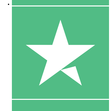
5 Download
15
US$
00
10 Download
20
US$
00