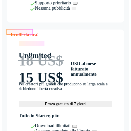
Supporto prioritario
Nessuna pubblicità
In offerta ora!
In offerta ora!
Unlimited
18 US$
USD al mese
fatturato
15 US$
annualmente
Per creatori più grandi che producono su larga scala e
richiedono libertà creativa
Prova gratuita di 7 giorni
Tutto in Starter, più:
Download illimitati
Accesso completo alla libreria