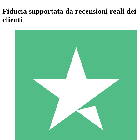
Fiducia supportata da recensioni reali dei
clienti
Pacchetti di Crediti Individuali
Paga a consumo con crediti di download. Nessun impegno
mensile richiesto.
1 Download
10
US$
00