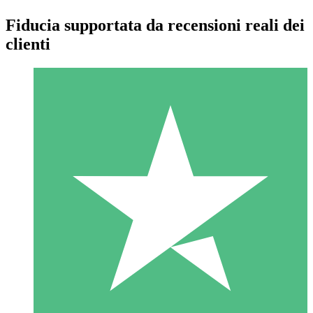
Fiducia supportata da recensioni reali dei
clienti
Pacchetti di Crediti Individuali
Paga a consumo con crediti di download. Nessun impegno
mensile richiesto.
1 Download
10
US$
00