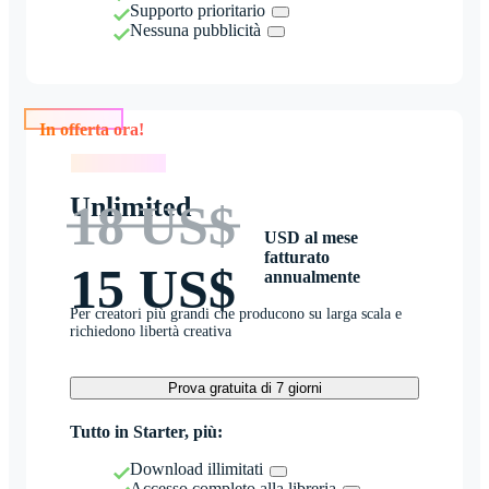
Supporto prioritario
Nessuna pubblicità
In offerta ora!
In offerta ora!
Unlimited
18 US$
USD al mese
fatturato
15 US$
annualmente
Per creatori più grandi che producono su larga scala e
richiedono libertà creativa
Prova gratuita di 7 giorni
Tutto in Starter, più:
Download illimitati
Accesso completo alla libreria