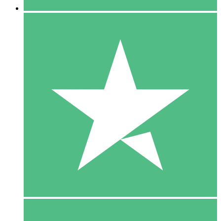
5 Download
15
US$
00
10 Download
20
US$
00