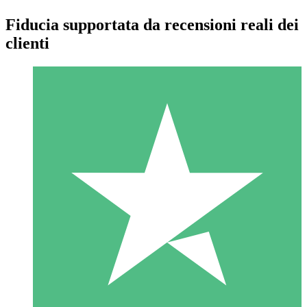
Fiducia supportata da recensioni reali dei
clienti
Pacchetti di Crediti Individuali
Paga a consumo con crediti di download. Nessun impegno
mensile richiesto.
1 Download
10
US$
00