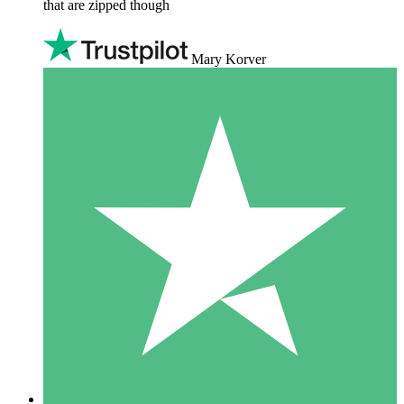
that are zipped though
Mary Korver