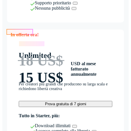
Supporto prioritario
Nessuna pubblicità
In offerta ora!
In offerta ora!
Unlimited
18 US$
USD al mese
fatturato
15 US$
annualmente
Per creatori più grandi che producono su larga scala e
richiedono libertà creativa
Prova gratuita di 7 giorni
Tutto in Starter, più:
Download illimitati
Accesso completo alla libreria