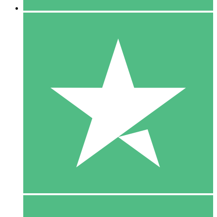
5 Download
15
US$
00
10 Download
20
US$
00