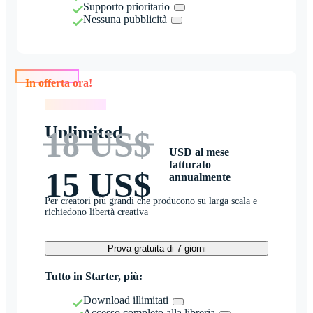
Supporto prioritario
Nessuna pubblicità
In offerta ora!
In offerta ora!
Unlimited
18 US$
USD al mese
fatturato
15 US$
annualmente
Per creatori più grandi che producono su larga scala e
richiedono libertà creativa
Prova gratuita di 7 giorni
Tutto in Starter, più:
Download illimitati
Accesso completo alla libreria