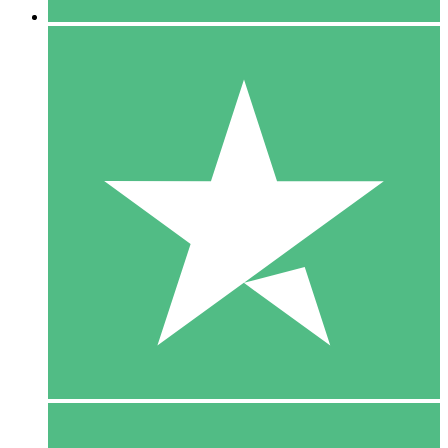
5 Download
15
US$
00
10 Download
20
US$
00