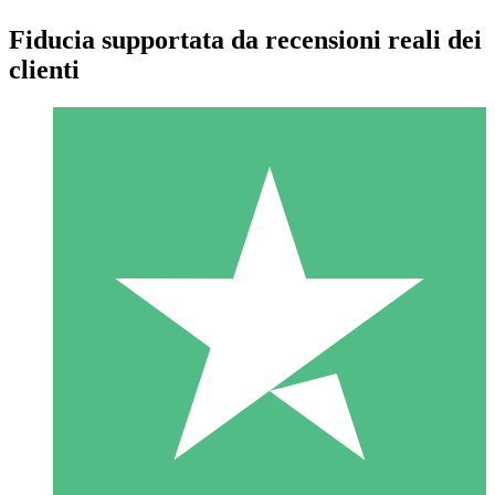
Fiducia supportata da recensioni reali dei
clienti
Pacchetti di Crediti Individuali
Paga a consumo con crediti di download. Nessun impegno
mensile richiesto.
1 Download
10
US$
00