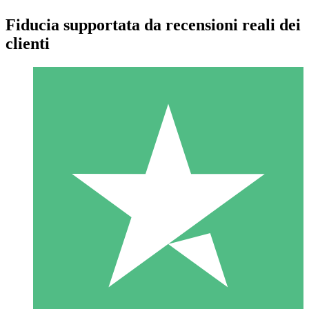
Fiducia supportata da recensioni reali dei
clienti
Pacchetti di Crediti Individuali
Paga a consumo con crediti di download. Nessun impegno
mensile richiesto.
1 Download
10
US$
00