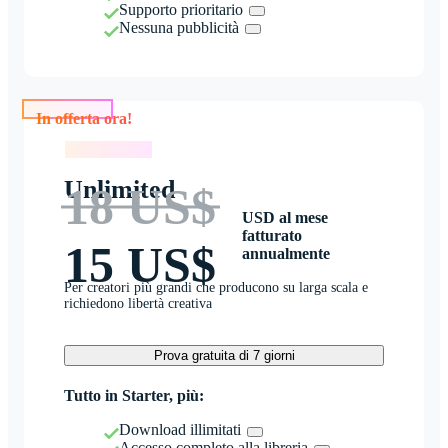
Supporto prioritario
Nessuna pubblicità
In offerta ora!
In offerta ora!
Unlimited
18 US$
USD al mese
fatturato
15 US$
annualmente
Per creatori più grandi che producono su larga scala e
richiedono libertà creativa
Prova gratuita di 7 giorni
Tutto in Starter, più:
Download illimitati
Accesso completo alla libreria