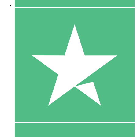
5 Download
15
US$
00
10 Download
20
US$
00