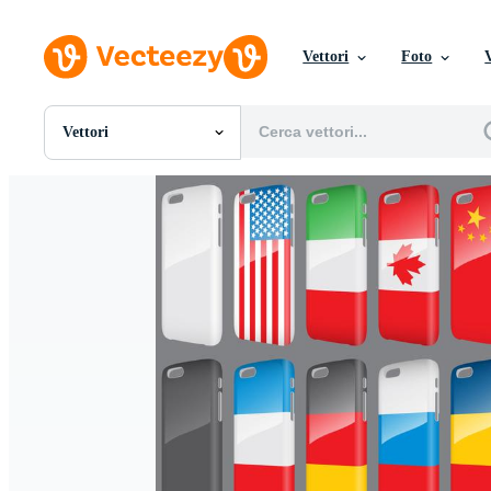
Vettori
Foto
Vettori
Tutte Immagini
Foto
PNGs
PSDs
SVGs
Modelli
Vettori
Videos
Motion graphics
Immagini Editoriali
Eventi Editoriali