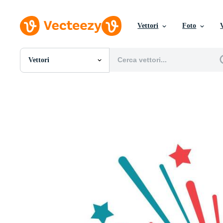
Vettori
Foto
Vettori
Tutte Immagini
Foto
PNGs
PSDs
SVGs
Modelli
Vettori
Videos
Motion graphics
Immagini Editoriali
Eventi Editoriali