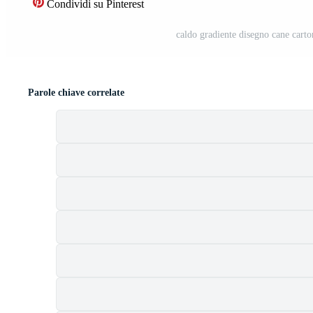
Condividi su Pinterest
caldo gradiente disegno cane carto
Parole chiave correlate