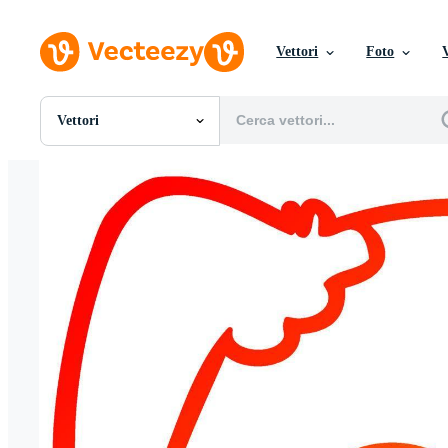
Vettori
Foto
Vettori
Tutte Immagini
Foto
PNGs
PSDs
SVGs
Modelli
Vettori
Videos
Motion graphics
Immagini Editoriali
Eventi Editoriali