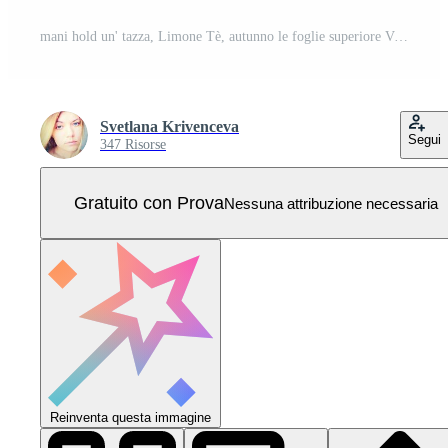
mani hold un' tazza, Limone Tè, autunno le foglie superiore Visualizza. bandiera con copia spazio. vettore azione illustrazione. Vettore Pro
Svetlana Krivenceva
Segui
347 Risorse
Gratuito con Prova
Nessuna attribuzione necessaria
Reinventa questa immagine