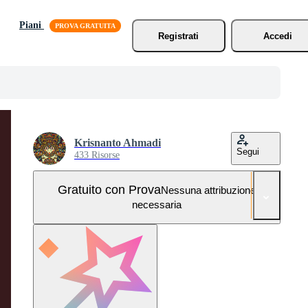
Piani
Registrati
Accedi
Krisnanto Ahmadi
Segui
433 Risorse
Gratuito con Prova
Nessuna attribuzione
necessaria