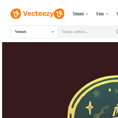
Vettori
Foto
Vettori
Tutte Immagini
Foto
PNGs
PSDs
SVGs
Modelli
Vettori
Videos
Motion graphics
Immagini Editoriali
Eventi Editoriali