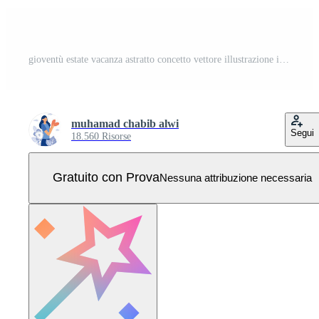
gioventù estate vacanza astratto concetto vettore illustrazione impostare. pallacanestro e tennis estate campi, karatè vacanza programma, marziale arti, fisico attività, sport accademia, Vettore Pro
muhamad chabib alwi
Segui
18.560 Risorse
Gratuito con Prova
Nessuna attribuzione necessaria