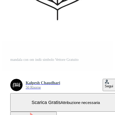
mandala con om indù simbolo Vettore Gratuito
Kalpesh Chaudhari
Segui
50 Risorse
Scarica Gratis
Attribuzione necessaria