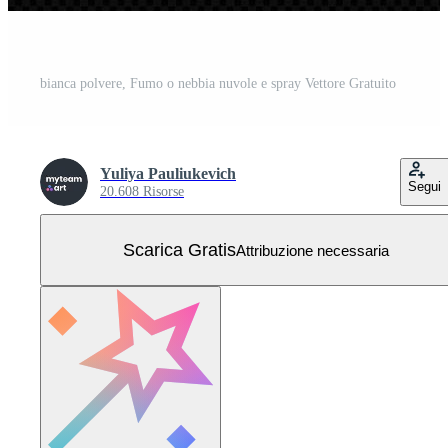
bianca polvere, Fumo o nebbia nuvole e spray Vettore Gratuito
Yuliya Pauliukevich
Segui
20.608 Risorse
Scarica Gratis
Attribuzione necessaria