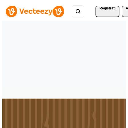
Registrati
A