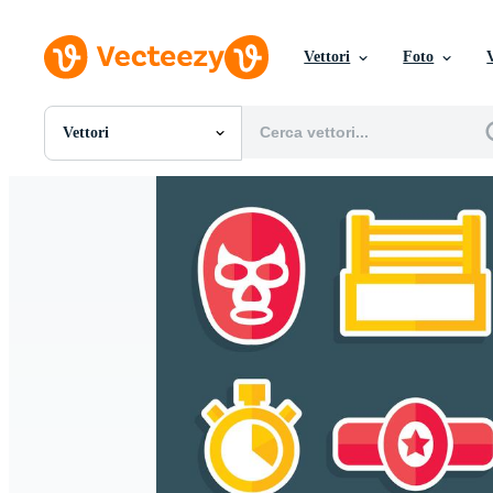
Vettori
Foto
Vettori
Tutte Immagini
Foto
PNGs
PSDs
SVGs
Modelli
Vettori
Videos
Motion graphics
Immagini Editoriali
Eventi Editoriali