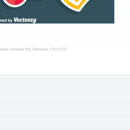
emento wrestline Pro Vettoriale e Pro SVG