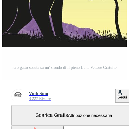
nero gatto seduta su un' sfondo di il pieno Luna Vettore Gratuito
Vinh Sino
Segui
3.227 Risorse
Scarica Gratis
Attribuzione necessaria