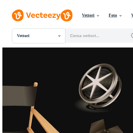
Vettori
Foto
Vettori
Tutte Immagini
Foto
PNGs
PSDs
SVGs
Modelli
Vettori
Videos
Motion graphics
Immagini Editoriali
Eventi Editoriali