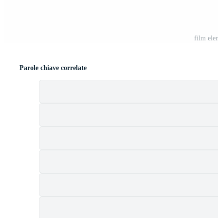
film ele
Parole chiave correlate