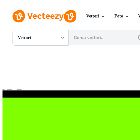
Vettori
Foto
Vettori
Tutte Immagini
Foto
PNGs
PSDs
SVGs
Modelli
Vettori
Videos
Motion graphics
Immagini Editoriali
Eventi Editoriali