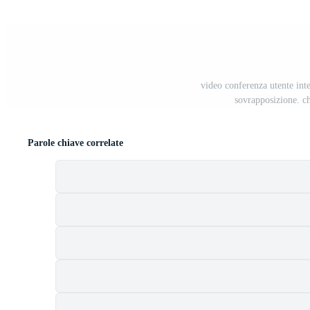
video conferenza utente inte
sovrapposizione. ch
Parole chiave correlate