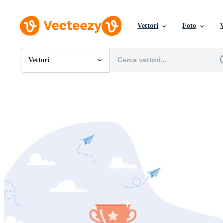
Vettori
Foto
Vettori
Tutte Immagini
Foto
PNGs
PSDs
SVGs
Modelli
Vettori
Videos
Motion graphics
Immagini Editoriali
Eventi Editoriali