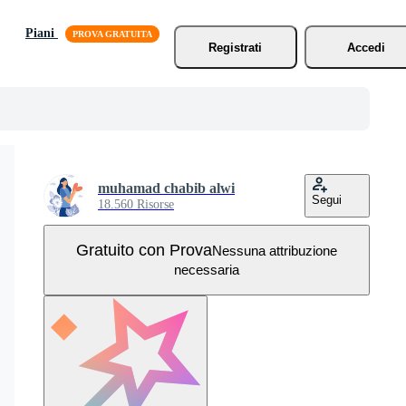
Piani
Registrati
Accedi
muhamad chabib alwi
Segui
18.560 Risorse
Gratuito con Prova
Nessuna attribuzione
necessaria