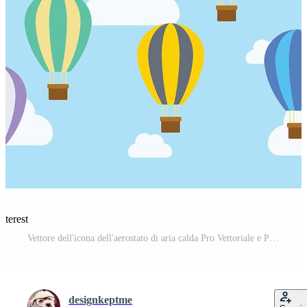
nterest
Vettore dell'icona dell'aerostato di aria calda Pro Vettoriale e Pro SVG
designkeptme