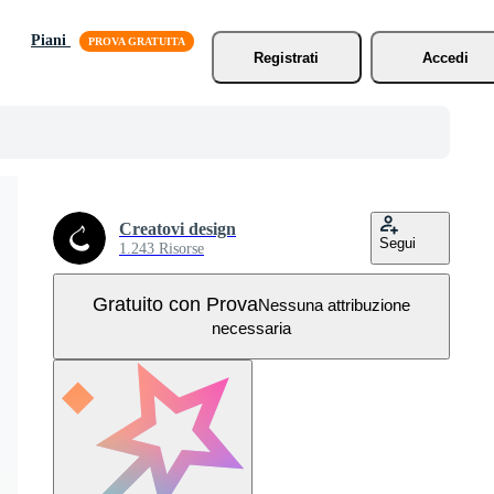
Piani
Registrati
Accedi
Creatovi design
Segui
1.243 Risorse
Gratuito con Prova
Nessuna attribuzione
necessaria