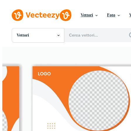
Vettori
Foto
Vettori
Tutte Immagini
Foto
PNGs
PSDs
SVGs
Modelli
Vettori
Videos
Motion graphics
Immagini Editoriali
Eventi Editoriali