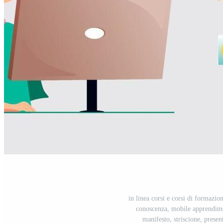
in linea corsi e corsi di formazio
conoscenza, mobile apprendimen
manifesto, striscione, prese