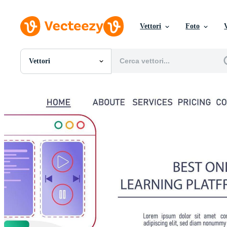
Vettori
Foto
Vettori
Tutte Immagini
Foto
PNGs
PSDs
SVGs
Modelli
Vettori
Videos
Motion graphics
Immagini Editoriali
Eventi Editoriali