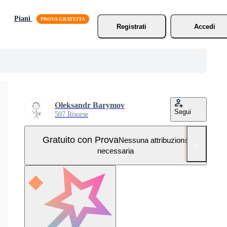
Piani
Registrati
Accedi
Oleksandr Barymov
Segui
507 Risorse
Gratuito con Prova
Nessuna attribuzione
necessaria