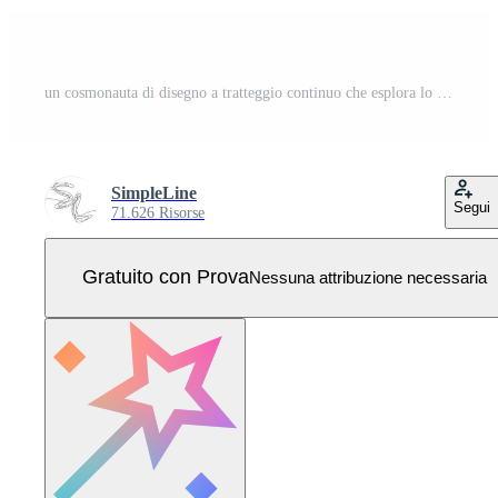
un cosmonauta di disegno a tratteggio continuo che esplora lo spazio esterno. astronauta in piedi sulla mezzaluna discutibile. concetto di scoperta della galassia cosmica fantasy. illustrazione vettoriale grafica di disegno dinamico a linea singola Vettore Pro
SimpleLine
Segui
71.626 Risorse
Gratuito con Prova
Nessuna attribuzione necessaria