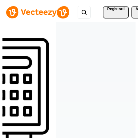
Registrati
A