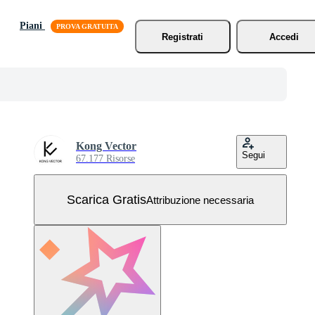
Piani
Registrati
Accedi
Kong Vector
Segui
67.177 Risorse
Scarica Gratis
Attribuzione necessaria