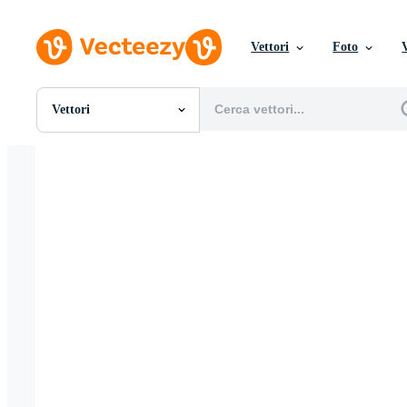
Vettori
Foto
Vettori
Tutte Immagini
Foto
PNGs
PSDs
SVGs
Modelli
Vettori
Videos
Motion graphics
Immagini Editoriali
Eventi Editoriali