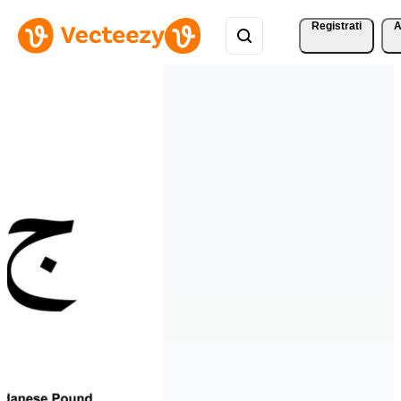
Registrati
A