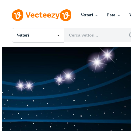
Vettori
Foto
Vettori
Tutte Immagini
Foto
PNGs
PSDs
SVGs
Modelli
Vettori
Videos
Motion graphics
Immagini Editoriali
Eventi Editoriali