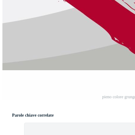
pieno colore grung
Parole chiave correlate