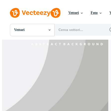
Vettori
Foto
Vettori
Tutte Immagini
Foto
PNGs
PSDs
SVGs
Modelli
Vettori
Videos
Motion graphics
Immagini Editoriali
Eventi Editoriali